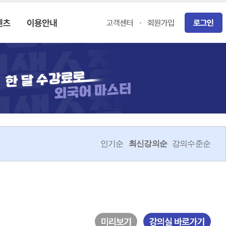
인기순
최신강의순
강의수준순