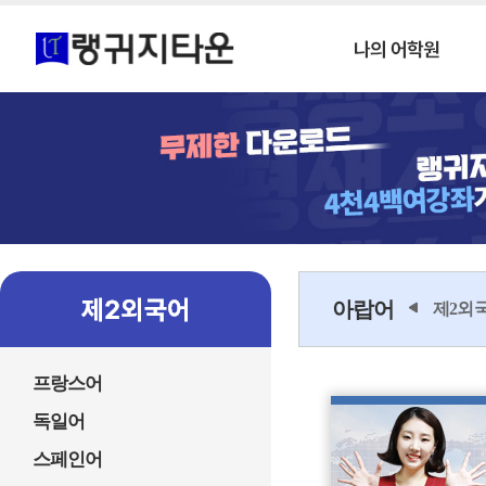
아랍어
제2외
프랑스어
독일어
스페인어