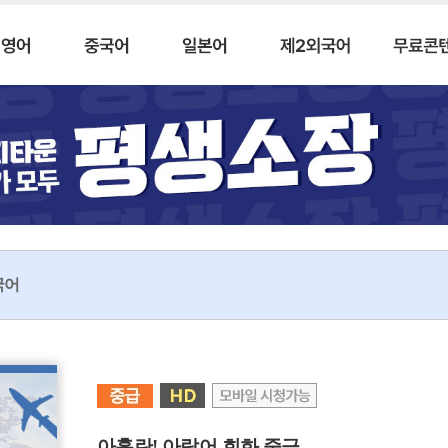
국어
아흘란! 아랍어 회화 중급