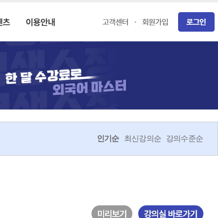
인기순
최신강의순
강의수준순