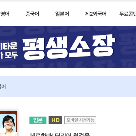
국어
메르하바! 터키어 첫걸음