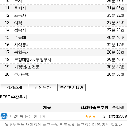
10
부사
26분 28초
11
후치사
31분 05초
12
조동사
35분 32초
13
여격
27분 39초
14
접속사
27분 23초
15
수동태
40분 40초
16
사역동사
32분 17초
17
복합동사
26분 36초
18
부정대명사/부정부사
29분 40초
19
가정법/조건문
30분 37초
20
추가문법
26분 56초
강의소개
강의목차
수강후기(30)