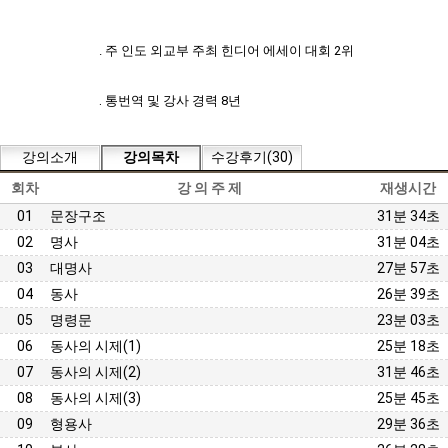
.
주
인도
외교부
주최
힌디어
에세이
대회 2
위
.
통번역 및 강사 경력 8년
강의소개
강의목차
수강후기(30)
회차
강 의 주 제
재생시간
01
문장구조
31분 34초
02
명사
31분 04초
03
대명사
27분 57초
04
동사
26분 39초
05
명령문
23분 03초
06
동사의 시제(1)
25분 18초
07
동사의 시제(2)
31분 46초
08
동사의 시제(3)
25분 45초
09
형용사
29분 36초