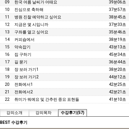
09
한국 여름 날씨가 어때요
39분06초
10
진심으로 축하해
37분57초
11
병원 진찰 예약하고 싶어요
38분45초
12
지금은 몇 시입니까
37분33초
13
구좌를 열고 싶어요
35분46초
14
커피숍에서
38분19초
15
약속잡기
43분13초
16
집 구하기
45분34초
17
길 묻기
36분44초
18
장 보러 가기1
38분20초
19
장 보러 가기2
44분12초
20
전화에서1
42분25초
21
전화에서2
42분21초
22
취미가 뭐예요 및 간추린 중요 표현들
41분10초
강의소개
강의목차
수강후기(57)