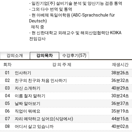
- 일진기업(주) 설비기술 분석 및 양산기능 검증 통역
- 그외 다수 번역 및 통역
- 현 아베체 독일어학원 (ABC-Sprachschule für
Deutsch)
재직 중
- 현 신한대학교 외래교수 및 해외산업협력단 KOIKA
전임강사
강의소개
강의목차
수강후기(57)
회차
강 의 주 제
재생시간
01
인사하기
38분26초
02
친구의 친구와 처음 인사하기
36분32초
03
자신 소개하기
40분29초
04
이름 철자 말하기
30분24초
05
날짜 알아보기
36분37초
06
직업이 뭐예요
35분19초
07
자리 예약하고 싶어요(식당에서)
44분15초
08
어디서 살고 있습니까
40분02초