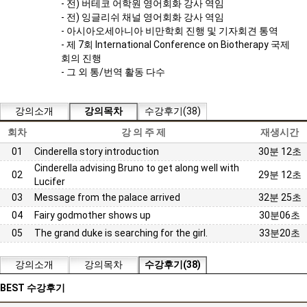
- 전) 버테코 어학원 영어회화 강사 역임
- 전) 잉글리쉬 채널 영어회화 강사 역임
- 아시아오세아니아 비만학회 진행 및 기자회견 통역
- 제 7회 International Conference on Biotherapy 국제
회의 진행
- 그 외 통/번역 활동 다수
강의소개
강의목차
수강후기(38)
회차
강 의 주 제
재생시간
01
Cinderella story introduction
30분 12초
Cinderella advising Bruno to get along well with
02
29분 12초
Lucifer
03
Message from the palace arrived
32분 25초
04
Fairy godmother shows up
30분06초
05
The grand duke is searching for the girl.
33분20초
강의소개
강의목차
수강후기(38)