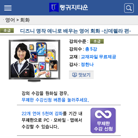
·
영어
>
회화
디즈니 명작 애니로 배우는 영어 회화 -신데렐라 편-
강의수준 :
강의수 :
총 5강
교재 :
교재파일 무료제공
강사 :
정한나