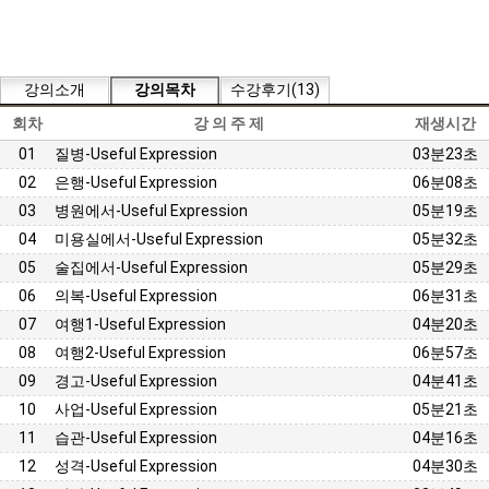
강의소개
강의목차
수강후기(13)
회차
강 의 주 제
재생시간
01
질병-Useful Expression
03분23초
02
은행-Useful Expression
06분08초
03
병원에서-Useful Expression
05분19초
04
미용실에서-Useful Expression
05분32초
05
술집에서-Useful Expression
05분29초
06
의복-Useful Expression
06분31초
07
여행1-Useful Expression
04분20초
08
여행2-Useful Expression
06분57초
09
경고-Useful Expression
04분41초
10
사업-Useful Expression
05분21초
11
습관-Useful Expression
04분16초
12
성격-Useful Expression
04분30초