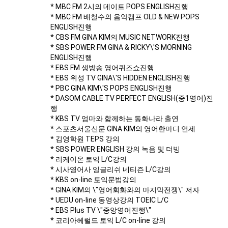
* MBC FM 2시의 데이트 POPS ENGLISH진행
* MBC FM 배철수의 음악캠프 OLD & NEW POPS
ENGLISH진행
* CBS FM GINA KIM의 MUSIC NETWORK진행
* SBS POWER FM GINA & RICKY\'S MORNING
ENGLISH진행
* EBS FM 생방송 영어퀴즈쇼진행
* EBS 위성 TV GINA\'S HIDDEN ENGLISH진행
* PBC GINA KIM\'S POPS ENGLISH진행
* DASOM CABLE TV PERFECT ENGLISH(중1영어)진
행
* KBS TV 엄마와 함께하는 동화나라 출연
* 스포츠서울신문 GINA KIM의 영어한마디 연제
* 김영학원 TEPS 강의
* SBS POWER ENGLISH 강의 녹음 및 더빙
* 리케이온 토익 L/C강의
* 시사영어사 잉글리쉬 네티즌 L/C강의
* KBS on-line 토익문법강의
* GINA KIM의 \"영어회화와의 마지막전쟁\" 저자
* UEDU on-line 동영상강의 TOEIC L/C
* EBS Plus TV \"중앙영어진행\"
* 코리아헤럴드 토익 L/C on-line 강의