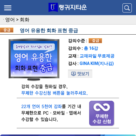
·
영어
>
회화
영어 유용한 회화 표현 중급
강의수준 :
강의수 :
총 16강
교재 :
교재파일 무료제공
강사 :
GINA KIM(지나김)