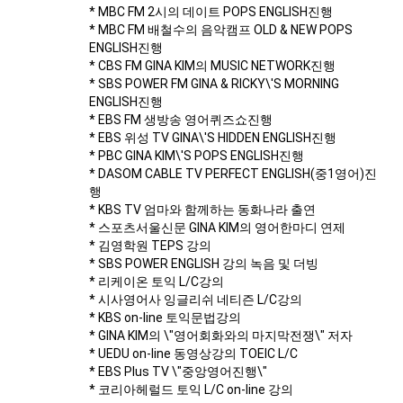
* MBC FM 2시의 데이트 POPS ENGLISH진행
* MBC FM 배철수의 음악캠프 OLD & NEW POPS
ENGLISH진행
* CBS FM GINA KIM의 MUSIC NETWORK진행
* SBS POWER FM GINA & RICKY\'S MORNING
ENGLISH진행
* EBS FM 생방송 영어퀴즈쇼진행
* EBS 위성 TV GINA\'S HIDDEN ENGLISH진행
* PBC GINA KIM\'S POPS ENGLISH진행
* DASOM CABLE TV PERFECT ENGLISH(중1영어)진
행
* KBS TV 엄마와 함께하는 동화나라 출연
* 스포츠서울신문 GINA KIM의 영어한마디 연제
* 김영학원 TEPS 강의
* SBS POWER ENGLISH 강의 녹음 및 더빙
* 리케이온 토익 L/C강의
* 시사영어사 잉글리쉬 네티즌 L/C강의
* KBS on-line 토익문법강의
* GINA KIM의 \"영어회화와의 마지막전쟁\" 저자
* UEDU on-line 동영상강의 TOEIC L/C
* EBS Plus TV \"중앙영어진행\"
* 코리아헤럴드 토익 L/C on-line 강의