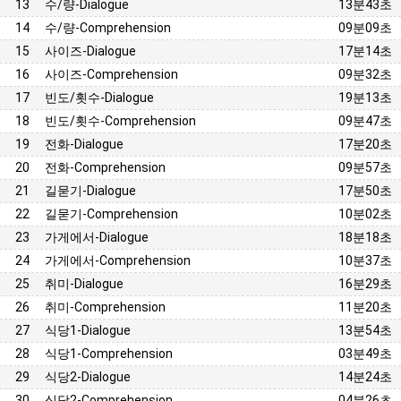
13
수/량-Dialogue
13분43초
14
수/량-Comprehension
09분09초
15
사이즈-Dialogue
17분14초
16
사이즈-Comprehension
09분32초
17
빈도/횟수-Dialogue
19분13초
18
빈도/횟수-Comprehension
09분47초
19
전화-Dialogue
17분20초
20
전화-Comprehension
09분57초
21
길묻기-Dialogue
17분50초
22
길묻기-Comprehension
10분02초
23
가게에서-Dialogue
18분18초
24
가게에서-Comprehension
10분37초
25
취미-Dialogue
16분29초
26
취미-Comprehension
11분20초
27
식당1-Dialogue
13분54초
28
식당1-Comprehension
03분49초
29
식당2-Dialogue
14분24초
30
식당2-Comprehension
04분26초