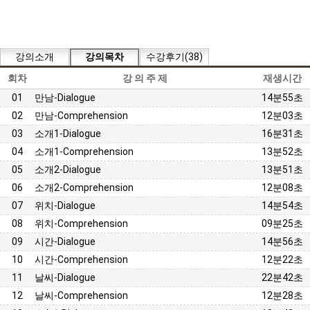
강의소개
강의목차
수강후기(38)
회차
강 의 주 제
재생시간
01
만남-Dialogue
14분55초
02
만남-Comprehension
12분03초
03
소개1-Dialogue
16분31초
04
소개1-Comprehension
13분52초
05
소개2-Dialogue
13분51초
06
소개2-Comprehension
12분08초
07
위치-Dialogue
14분54초
08
위치-Comprehension
09분25초
09
시간-Dialogue
14분56초
10
시간-Comprehension
12분22초
11
날씨-Dialogue
22분42초
12
날씨-Comprehension
12분28초