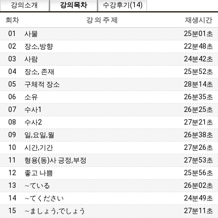
강의소개
강의목차
수강후기(14)
회차
강 의 주 제
재생시간
01
사물
25분01초
02
장소,방향
22분48초
03
사람
24분42초
04
장소, 존재
25분52초
05
구체적 장소
28분14초
06
소유
26분35초
07
수사1
26분25초
08
수사2
27분21초
09
일,요일,월
26분38초
10
시간,기간
27분26초
11
형용(동)사 긍정,부정
27분53초
12
좋고 나쁨
25분56초
13
∼ている
26분02초
14
∼てください
24분49초
15
∼ましょう,でしょう
27분11초