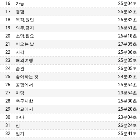
16
가능
25분04초
17
경험
25분52초
18
목적,원인
26분32초
19
의무,금지
26분51초
20
소망,필요
26분18초
21
비오는 날
27분35초
22
지각
25분36초
23
해외여행
25분35초
24
습관
26분05초
25
좋아하는 것
24분02초
26
공항에서
25분54초
27
마당
23분54초
28
축구시합
25분30초
29
학교에서
25분20초
30
바다
23분04초
31
산
26분24초
32
일기
25분41초