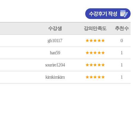
수강생
강의만족도
추천수
gh10117
★
★
★
★
★
0
han59
★
★
★
★
★
1
sourire1204
★
★
★
★
★
1
kimkimkim
★
★
★
★
★
1