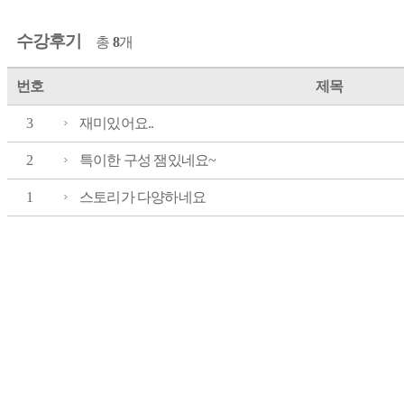
수강후기
총
8
개
번호
제목
3
재미있어요..
2
특이한 구성 잼있네요~
1
스토리가 다양하네요