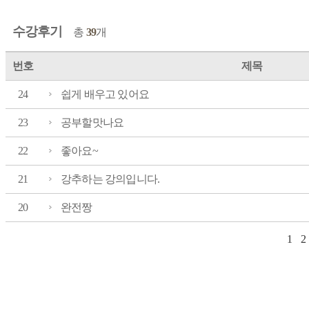
수강후기
총
39
개
번호
제목
24
쉽게 배우고 있어요
23
공부할맛나요
22
좋아요~
21
강추하는 강의입니다.
20
완전짱
1