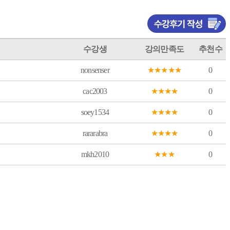
수강생
강의만족도
추천수
nonsenser
★
★
★
★
★
0
cac2003
★
★
★
★
0
soey1534
★
★
★
★
0
rararabra
★
★
★
★
0
mkh2010
★
★
★
0